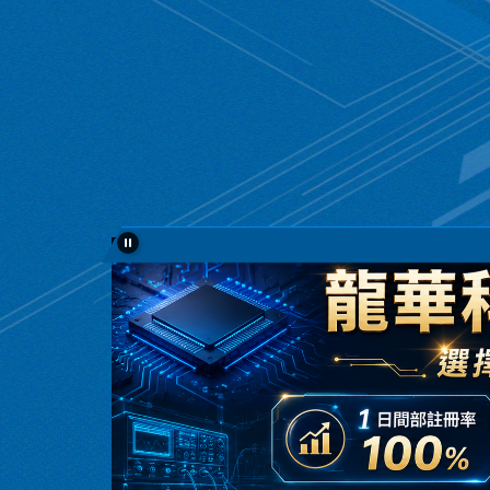
跳
到
主
要
內
容
區