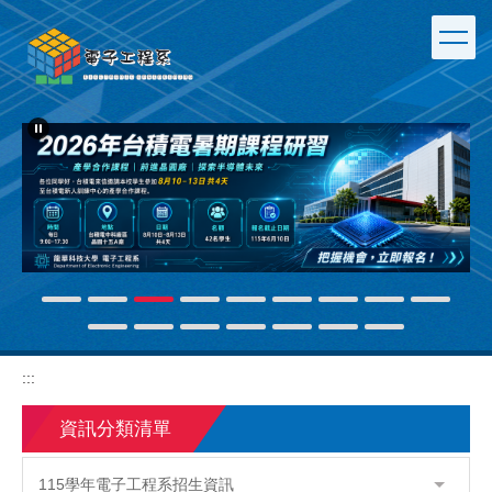
跳
到
主
要
內
容
區
:::
資訊分類清單
115學年電子工程系招生資訊