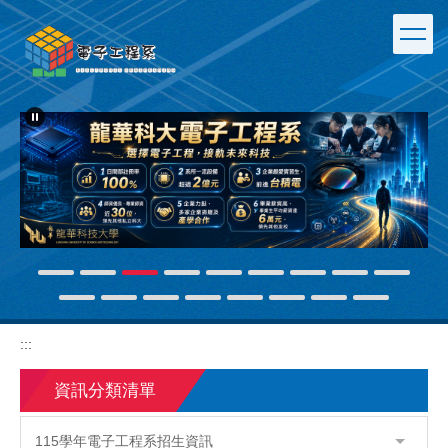
跳
到
主
要
內
容
區
:::
資訊分類清單
115學年電子工程系招生資訊