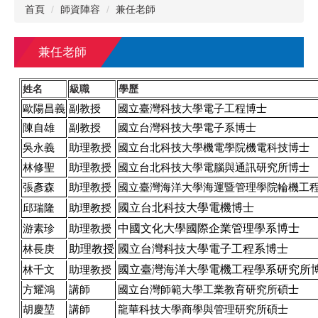
首頁
師資陣容
兼任老師
兼任老師
姓名
級職
學歷
歐陽昌義
副教授
國立臺灣科技大學電子工程博士
陳自雄
副教授
國立台灣科技大學電子系博士
吳永義
助理教授
國立台北科技大學機電學院機電科技博士
林修聖
助理教授
國立台北科技大學電腦與通訊研究所博士
張彥森
助理教授
國立臺灣海洋大學海運暨管理學院輪機工
國立台北科技大學電機博士
邱瑞隆
助理教授
中國文化大學國際企業管理學系博士
游素珍
助理教授
助理教授
國立台灣科技大學電子工程系博士
林長庚
國立臺灣海洋大學電機工程學系研究所
林千文
助理教授
方耀鴻
講師
國立台灣師範大學工業教育研究所碩士
胡慶堃
講師
龍華科技大學商學與管理研究所碩士