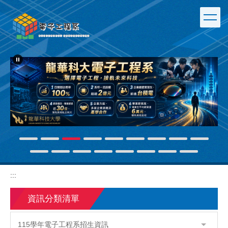
跳
到
主
要
內
容
區
:::
資訊分類清單
115學年電子工程系招生資訊