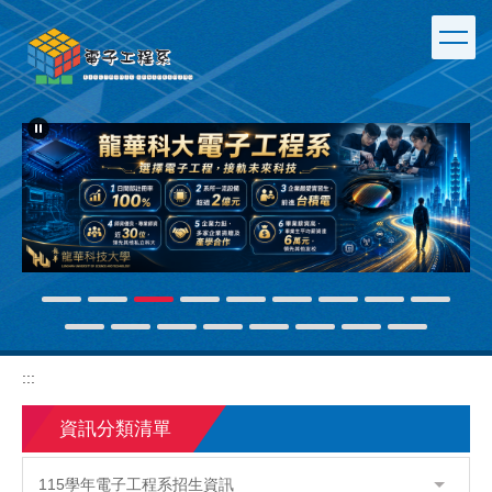
跳
到
主
要
內
容
區
:::
資訊分類清單
115學年電子工程系招生資訊