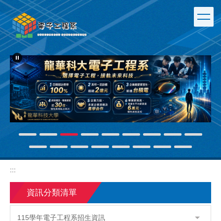
跳
到
主
要
內
容
區
:::
資訊分類清單
115學年電子工程系招生資訊