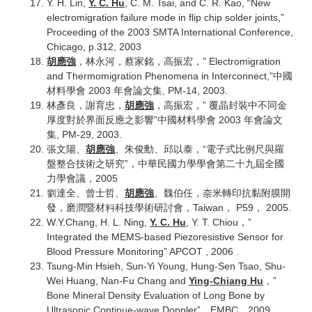
Y. H. Lin,
Y. C. Hu
, C. M. Tsai, and C. R. Kao, “New
electromigration failure mode in flip chip solder joints,”
Proceeding of the 2003 SMTA International Conference,
Chicago, p.312, 2003
胡應強
，林永河，蔡家銘，高振宏，” Electromigration
and Thermomigration Phenomena in Interconnect,”中國
材料學會 2003 年會論文集, PM-14, 2003.
林彥良，謝育忠，
胡應強
，高振宏，” 覆晶封裝中不同金
厚度對於界面反應之影響”中國材料學會 2003 年會論文
集, PM-29, 2003.
張文陽、
胡應強
、朱俊勳、邱以泰，“電子式比例尺與羅
盤整合技術之研究”，中華民國力學學會第二十九屆全國
力學會議，2005
劉達全、曾士哲、
胡應強
、魏伯任，奈米轉印抗黏附膜開
發，磨潤暨材料科技學術研討會，Taiwan， P59， 2005.
W.Y.Chang, H. L. Ning,
Y. C. Hu
, Y. T. Chiou，”
Integrated the MEMS-based Piezoresistive Sensor for
Blood Pressure Monitoring” APCOT , 2006 .
Tsung-Min Hsieh, Sun-Yi Young, Hung-Sen Tsao, Shu-
Wei Huang, Nan-Fu Chang and
Ying-Chiang Hu
，”
Bone Mineral Density Evaluation of Long Bone by
Ultrasonic Continue-wave Doppler”，EMBC，2009