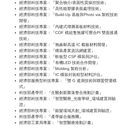
經濟部科技專案：『聚合物介/表面性質操控技術』
經濟部科技專案：『高性能塑膠表面處理技術』
經濟部科技專案：『Build-Up 基板與Photo via 製程技術
開發』
經濟部科技專案：『內建式增層基板材料技術』
經濟部科技專案：『COF 模組隻無膠可壓合PI 雙面接通
技術』
經濟部科技專案：『無鹵耐高溫 IC 載板材料開發』
經濟部科技專案：『構裝產業資訊網建置』
經濟部科技專案：『軟板型 CSP 構裝與評估』
經濟部科技專案：『有機LED 技術合作開發』
經濟部科技專案：『Molding 製程分析』
經濟部科技專案：『IC 構裝封裝程型材料評估』
經濟部服務型科技專案：『雙 G 遙測技術與聯盟營運模
式』
科技部產學司：『生醫創新聚落整合推動計畫』
經濟部科技專案：『智慧醫療_光復學研_場域建置與驗
證』
經濟部科技專案：『銀髮場域共創_場域建置與驗證』
科技部產學司：『產學媒合服務團』
經濟部工業局專案：『智慧醫療推動計畫』