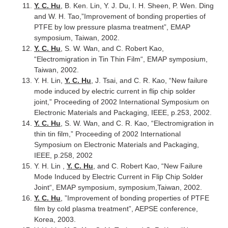
Y. C. Hu
, B. Ken. Lin, Y. J. Du, I. H. Sheen, P. Wen. Ding
and W. H. Tao,”Improvement of bonding properties of
PTFE by low pressure plasma treatment”, EMAP
symposium, Taiwan, 2002.
Y. C. Hu
, S. W. Wan, and C. Robert Kao,
“Electromigration in Tin Thin Film“, EMAP symposium,
Taiwan, 2002.
Y. H. Lin,
Y. C. Hu
, J. Tsai, and C. R. Kao, “New failure
mode induced by electric current in flip chip solder
joint,” Proceeding of 2002 International Symposium on
Electronic Materials and Packaging, IEEE, p.253, 2002.
Y. C. Hu
, S. W. Wan, and C. R. Kao, “Electromigration in
thin tin film,” Proceeding of 2002 International
Symposium on Electronic Materials and Packaging,
IEEE, p.258, 2002
Y. H. Lin ,
Y. C. Hu
, and C. Robert Kao, “New Failure
Mode Induced by Electric Current in Flip Chip Solder
Joint“, EMAP symposium, symposium,Taiwan, 2002.
Y. C. Hu
, ”Improvement of bonding properties of PTFE
film by cold plasma treatment”, AEPSE conference,
Korea, 2003.