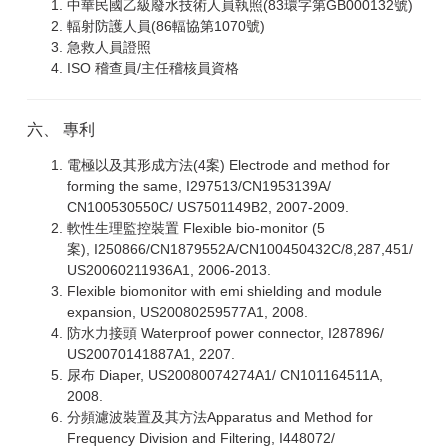
中華民國乙級廢水技術人員執照(83環字第GB000132號)
輻射防護人員(86輻協第1070號)
急救人員證照
ISO 稽查員/主任稽核員資格
六、 專利
電極以及其形成方法(4案) Electrode and method for
forming the same, I297513/CN1953139A/
CN100530550C/ US7501149B2, 2007-2009.
軟性生理監控裝置 Flexible bio-monitor (5
案), I250866/CN1879552A/CN100450432C/8,287,451/
US20060211936A1, 2006-2013.
Flexible biomonitor with emi shielding and module
expansion, US20080259577A1, 2008.
防水力接頭 Waterproof power connector, I287896/
US20070141887A1, 2207.
尿布 Diaper, US20080074274A1/ CN101164511A,
2008.
分頻濾波裝置及其方法Apparatus and Method for
Frequency Division and Filtering, I448072/