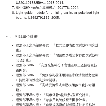
US20110158259A1, 2013-2014.
產生偏極化光源之導光模組, 201778, 2004.
Light-guide module for emitting particular polarized light
beams, US6927911B2, 2005.
七、 相關單位計畫
經濟部工業局塑膠專案：『乾式塑膠表面改質技術研究計
畫』
經濟部工業局塑膠專案：『增益型多層塑材界面改質技術
開發計畫』
經濟部 SBIR：『高速光塑料分子官能基線上監控檢量技
術開發』
經濟部 SBIR ：『免疫感測器運用於臨床血清檢體之微量
E 抗體即時性檢測技術開發』
經濟部 SBIR： 『高精度腕帶式血壓模組數位化技術開
發』
經濟部學界科專：『醫療級骨科診斷裝置研究計畫』
經濟部學界科專：『急救用氣管鏡產品開發計畫』
經濟部業界科專：『連續式蒸濺鍍製程環境技術服務計