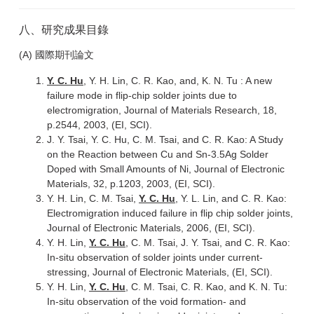
八、研究成果目錄
(A) 國際期刊論文
Y. C. Hu
, Y. H. Lin, C. R. Kao, and, K. N. Tu : A new
failure mode in flip-chip solder joints due to
electromigration, Journal of Materials Research, 18,
p.2544, 2003, (EI, SCI).
J. Y. Tsai, Y. C. Hu, C. M. Tsai, and C. R. Kao: A Study
on the Reaction between Cu and Sn-3.5Ag Solder
Doped with Small Amounts of Ni, Journal of Electronic
Materials, 32, p.1203, 2003, (EI, SCI).
Y. H. Lin, C. M. Tsai,
Y. C. Hu
, Y. L. Lin, and C. R. Kao:
Electromigration induced failure in flip chip solder joints,
Journal of Electronic Materials, 2006, (EI, SCI).
Y. H. Lin,
Y. C. Hu
, C. M. Tsai, J. Y. Tsai, and C. R. Kao:
In-situ observation of solder joints under current-
stressing, Journal of Electronic Materials, (EI, SCI).
Y. H. Lin,
Y. C. Hu
, C. M. Tsai, C. R. Kao, and K. N. Tu:
In-situ observation of the void formation- and