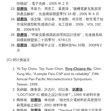
控模組”，電子先鋒，2005 年 2 月
胡應強
、李新力、周意工、葉晁瑋，”微機電麥克風原理
與產品解析”，先進構裝聯盟季刊 18 期，2005 年 6 月
胡應強
、張文陽、邱以泰、朱俊勳、何宗哲：軟性電子知
市場與微型軟性感測介紹，化工技術，2006，VOL.192
期，2006年9月
胡應強
，
”呼吸流量感測器原理與設計技術”，先進微系統
與構裝聯盟第二十四季刊，97年1月
胡應強
，淺談呼吸中止症，生醫科技No.33期，2008年2
月
(C) 研討會論文
Yii-Tay Chiou, Tay-Yuan Chen,
Ying-Chiang Hu
, Chin-
Yung Wu, “A simple Flex-CSP and its reliability” ,Fifth
Annual Pan Pacific Microelectronics Symposium,
Taiwan, 1999.
吳錦鏞、陳泰源、許志行、邱以泰、
胡應強
，
“LOC/TSOP IC 構裝之設計與分析
”
，
1999 年材料年會
陶惟翰、
胡應強
、林伯耕，”感光性介電材料於高密度印
刷電路板之探討”, 2001 材料年會
陶惟翰、
胡應強
、陳柏琦，”Stacked CSP 構裝之可靠度