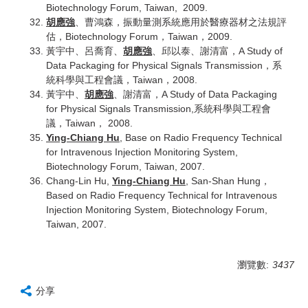
Biotechnology Forum, Taiwan, 2009.
胡應強
、曹鴻森，振動量測系統應用於醫療器材之法規評
估，Biotechnology Forum，Taiwan，2009.
黃宇中、呂喬育、
胡應強
、邱以泰、謝清富，A Study of
Data Packaging for Physical Signals Transmission，系
統科學與工程會議，Taiwan，2008.
黃宇中、
胡應強
、謝清富，A Study of Data Packaging
for Physical Signals Transmission,系統科學與工程會
議，Taiwan， 2008.
Ying-Chiang Hu
, Base on Radio Frequency Technical
for Intravenous Injection Monitoring System,
Biotechnology Forum, Taiwan, 2007.
Chang-Lin Hu,
Ying-Chiang Hu
, San-Shan Hung，
Based on Radio Frequency Technical for Intravenous
Injection Monitoring System, Biotechnology Forum,
Taiwan, 2007.
瀏覽數:
3437
分享