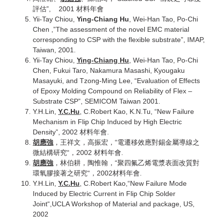
評估”, 2001 材料年會
Yii-Tay Chiou,
Ying-Chiang Hu
, Wei-Han Tao, Po-Chi
Chen ,”The assessment of the novel EMC material
corresponding to CSP with the flexible substrate”, IMAP,
Taiwan, 2001.
Yii-Tay Chiou,
Ying-Chiang Hu
, Wei-Han Tao, Po-Chi
Chen, Fukui Taro, Nakamura Masashi, Kyougaku
Masayuki, and Tzong-Ming Lee, “Evaluation of Effects
of Epoxy Molding Compound on Reliability of Flex –
Substrate CSP”, SEMICOM Taiwan 2001.
Y.H.Lin,
Y.C.Hu
, C.Robert Kao, K.N.Tu, “New Failure
Mechanism in Flip Chip Induced by High Electric
Density”, 2002 材料年會.
胡應強
，王祥文，高振宏，“電遷移效應對錫金屬導線之
微結構研究“，2002 材料年會.
胡應強
，林伯耕，陶惟翰，“聚四氟乙烯電漿表面改質對
環氧膠接著之研究“，2002材料年會.
Y.H.Lin,
Y.C.Hu
, C.Robert Kao,“New Failure Mode
Induced by Electric Current in Flip Chip Solder
Joint“,UCLA Workshop of Material and package, US,
2002