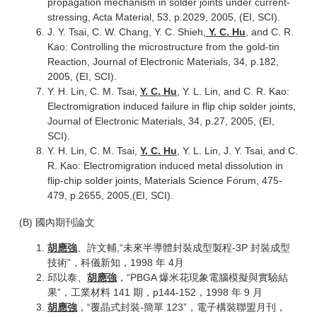
propagation mechanism in solder joints under current-
stressing, Acta Material, 53, p.2029, 2005, (EI, SCI).
J. Y. Tsai, C. W. Chang, Y. C. Shieh,
Y. C. Hu
, and C. R.
Kao: Controlling the microstructure from the gold-tin
Reaction, Journal of Electronic Materials, 34, p.182,
2005, (EI, SCI).
Y. H. Lin, C. M. Tsai,
Y. C. Hu
, Y. L. Lin, and C. R. Kao:
Electromigration induced failure in flip chip solder joints,
Journal of Electronic Materials, 34, p.27, 2005, (EI,
SCI).
Y. H. Lin, C. M. Tsai,
Y. C. Hu
, Y. L. Lin, J. Y. Tsai, and C.
R. Kao: Electromigration induced metal dissolution in
flip-chip solder joints, Materials Science Forum, 475-
479, p.2655, 2005,(EI, SCI).
(B) 國內期刊論文
胡應強
、許文輔,“未來半導體封裝成型製程-3P 封裝成型
技術”，科儀新知，1998 年 4月
邱以泰、
胡應強
，“PBGA 爆米花現象電腦模擬與實驗結
果”，工業材料 141 期，p144-152，1998 年 9 月
胡應強
，“覆晶式封裝-簡單 123”，電子構裝聯盟月刊，