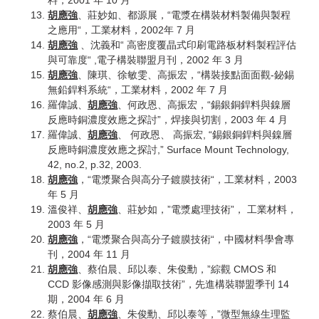
料，2001 年 10 月
胡應強
、莊妙如、都源展，“電漿在構裝材料製備與製程
之應用“，工業材料，2002年 7 月
胡應強
、沈義和“ 高密度覆晶式印刷電路板材料製程評估
與可靠度“ ,電子構裝聯盟月刊，2002 年 3 月
胡應強
、陳琪、徐敏雯、高振宏，“構裝接點面面觀-鉍錫
無鉛銲料系統“，工業材料，2002 年 7 月
羅偉誠、
胡應強
、何政恩、高振宏，“錫銀銅銲料與鎳層
反應時銅濃度效應之探討”，焊接與切割，2003 年 4 月
羅偉誠、
胡應強
、 何政恩、 高振宏, “錫銀銅銲料與鎳層
反應時銅濃度效應之探討,” Surface Mount Technology,
42, no.2, p.32, 2003.
胡應強
，“電漿聚合與高分子鍍膜技術“，工業材料，2003
年 5 月
溫俊祥、
胡應強
、莊妙如，”電漿處理技術”， 工業材料，
2003 年 5 月
胡應強
，“電漿聚合與高分子鍍膜技術“，中國材料學會專
刊，2004 年 11 月
胡應強
、蔡伯晨、邱以泰、朱俊勳，”綜觀 CMOS 和
CCD 影像感測與影像擷取技術”，先進構裝聯盟季刊 14
期，2004 年 6 月
蔡伯晨、
胡應強
、朱俊勳、邱以泰等，”微型無線生理監