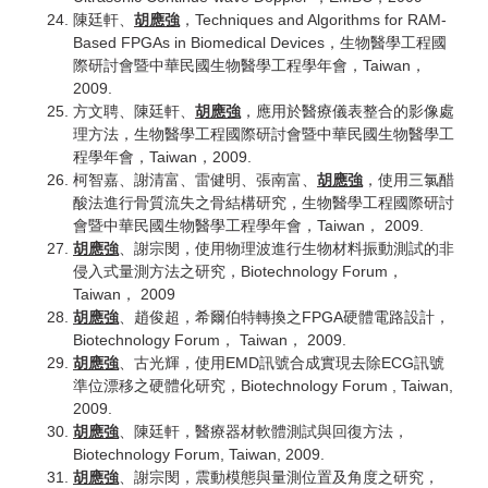
陳廷軒、
胡應強
，Techniques and Algorithms for RAM-
Based FPGAs in Biomedical Devices，生物醫學工程國
際研討會暨中華民國生物醫學工程學年會，Taiwan，
2009.
方文聘、陳廷軒、
胡應強
，應用於醫療儀表整合的影像處
理方法，生物醫學工程國際研討會暨中華民國生物醫學工
程學年會，Taiwan，2009.
柯智嘉、謝清富、雷健明、張南富、
胡應強
，使用三氯醋
酸法進行骨質流失之骨結構研究，生物醫學工程國際研討
會暨中華民國生物醫學工程學年會，Taiwan， 2009.
胡應強
、謝宗閔，使用物理波進行生物材料振動測試的非
侵入式量測方法之研究，Biotechnology Forum，
Taiwan， 2009
胡應強
、趙俊超，希爾伯特轉換之FPGA硬體電路設計，
Biotechnology Forum， Taiwan， 2009.
胡應強
、古光輝，使用EMD訊號合成實現去除ECG訊號
準位漂移之硬體化研究，Biotechnology Forum , Taiwan,
2009.
胡應強
、陳廷軒，醫療器材軟體測試與回復方法，
Biotechnology Forum, Taiwan, 2009.
胡應強
、謝宗閔，震動模態與量測位置及角度之研究，