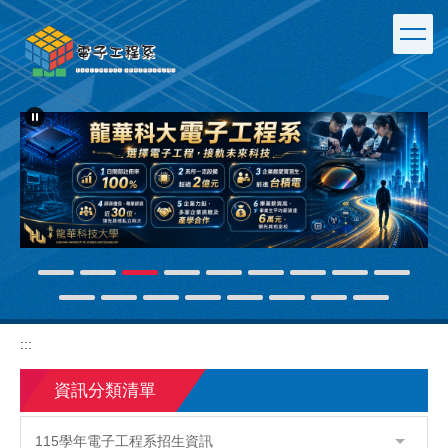
跳
到
主
要
內
容
區
:::
資訊分類清單
115學年電子工程系招生資訊