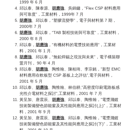
1999 年 6 月
邱以泰、陳泰源、
胡應強
、吳錦鏞，“Flex CSP 材料應用
與可靠度”，工業材料，1999年 7 月
胡應強
、邱以泰，“塑膠流變學”，電子與材料第 7 期，
2000年 7 月
胡應強
、邱以泰，“TAB 製程技術與可靠度”，工業材料，
2000 年 8 月
邱以泰，
胡應強
，“有機材料的電漿技術應用“，工業材
料，2001 年 1 月.
胡應強
、邱以泰，“無鉛焊錫之現況與未來”，電子構裝聯
盟月刊， 90 年 4 月
邱以泰、
胡應強
、陶惟翰、陳柏琦、李宗銘，”新型 EMC
材料應用在軟板型 CSP 基板上之評估”,電子與材料，
2001 年 5 月
邱以泰、
胡應強
、陶惟翰、林伯耕,”高密度印刷電路板感
光性介電材料之探討”,工業材料，2001 年 7 月
黃呈加、唐震辰、
胡應強
、邱以泰、陶惟翰，”電漿濺鍍
技術製備變色節能窗及其性能與應用之探討(上)”，工業材
料，2001 年 9 月
黃呈加、唐震辰、
胡應強
、邱以泰、陶惟翰，”電漿濺鍍
技術製備變色節能窗及其性能與應用之探討(下)”，工業材