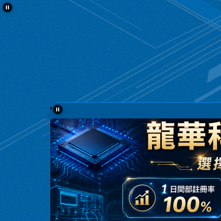
跳
到
主
要
內
容
區