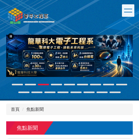
跳
到
主
要
內
容
區
首頁
焦點新聞
焦點新聞