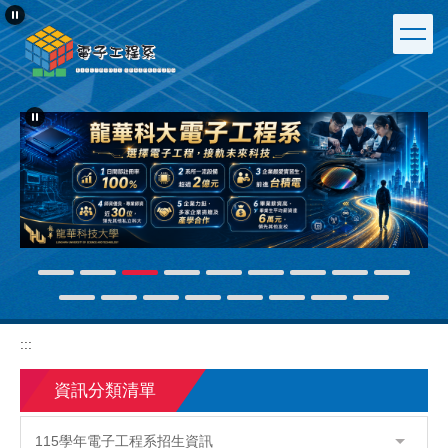
跳
到
主
要
內
容
區
:::
資訊分類清單
115學年電子工程系招生資訊