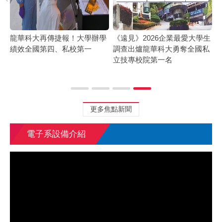
領導
龍華科大再傳捷報！大學辦學
《遠見》2026企業最愛大學生
大
績效全國第四、私校第一
調查出爐龍華科大勇奪全國私
立技專校院第一名
更多焦點新聞
電子系設備介紹